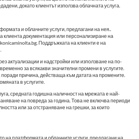
едадени, докато клиентът използва облачната услуга.
ормата и облачните услуги, предлагани на нея..
за клиента документация или персонализиране на
konicaminolta.bg. Поддръжката на клиенти е на
.
рез актуализации и надстройки или използване на по-
временно за всякакви значителни промени в услугите.
а поради причина, действаща към датата на промените.
омяната в услугите.
уга, средната годишна наличност на мрежата е най-
траняване на повреда за година. Това не включва периоди
ността или за отстраняване на грешки, за които
то на платформата и облачните услуги, предлагани на