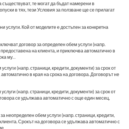
а съществуват, те могат да бъдат намерени в
пуски в тях, тези Условия за ползване ще се прилагат
и услуги. Кой от моделите е достъпен за конкретна
сключват договор за определен обем услуги (напр.
а е предоставена на клиента, и приключва автоматично в
ка му. .
луги (напр. страници, кредити, документи) за срок от
а автоматично в края на срока на договора. Договорът не
слуги (напр. страници, кредити, документи) за срок от
договора се удължава автоматично с още един месец,
а неопределен обем услуги (напр. страници, кредити,
а клиента. Срокът на договора се удължава автоматично с
ие.