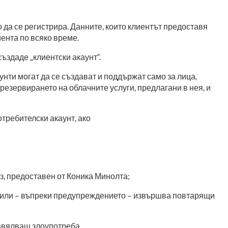
 да се регистрира. Данните, които клиентът предоставя
иента по всяко време.
ъздаде „клиентски акаунт“.
нти могат да се създават и поддържат само за лица,
езервирането на облачните услуги, предлагани в нея, и
отребителски акаунт, ако
з, предоставен от Коника Минолта;
 или – въпреки предупреждението – извършва повтарящи
тавялващ злоупотреба.