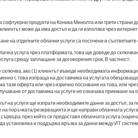
а софтуерни продукти на Коника Минолта или трети страни д
 клиентът може да има достъп и да ги използва чрез интернет 
ане на отделните облачни услуги са посочени в съответните 
блачна услуга чрез платформата, това ще доведе до сключва
услуга срещу заплащане за договорения срок. В частност:
се сключва, ако (1) клиентът въведе необходимата информац
еменно с това изпраща на доставчика на услугата обвързва
ема тази оферта или чрез изрично посочване на това, или чр
олучаване от доставчика на услуги не означава приемане на 
ът на услуги ще изпрати необходимите данни за достъп, за п
е на поръчката/резервацията и ще направи облачната услуга
сървъра, през който се предоставя облачната услуга (нарича
да установява и поддържа връзка за данни между ИТ системи