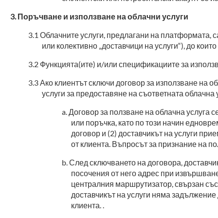
Поръчване и използване на облачни услуги
Облачните услуги, предлагани на платформата, с
или колективно „доставчици на услуги“), до които
Функцията(ите) и/или спецификациите за използв
Ако клиентът сключи договор за използване на о
услуги за предоставяне на съответната облачна 
Договор за ползване на облачна услуга 
или поръчка, като по този начин едновр
договор и (2) доставчикът на услуги при
от клиента. Въпросът за признание на п
След сключването на договора, доставчик
посочения от него адрес при извършван
централния маршрутизатор, свързан със 
доставчикът на услуги няма задължение 
клиента. .