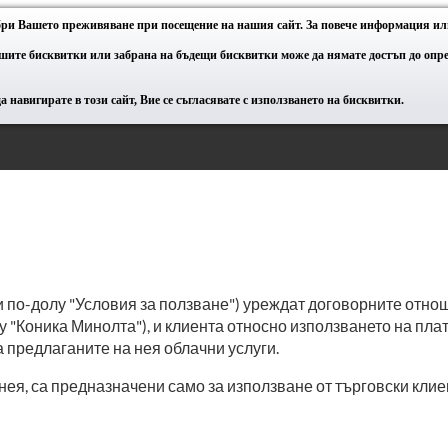
обри Вашето преживяване при посещение на нашия сайт. За повече информация или
ашите бисквитки или забрана на бъдещи бисквитки може да нямате достъп до оп
 навигирате в този сайт, Вие се съгласявате с използването на бисквитки.
по-долу "Условия за ползване") уреждат договорните отноше
у "Коника Минолта"), и клиента относно използването на пл
 предлаганите на нея облачни услуги.
нея, са предназначени само за използване от търговски кли