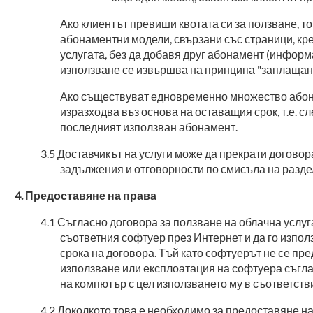
Ако клиентът превиши квотата си за ползване, то
абонаментни модели, свързани със страници, кре
услугата, без да добавя друг абонамент (информ
използване се извършва на принципа "заплащане
Ако съществуват едновременно множество абонам
изразходва въз основа на оставащия срок, т.е. 
последният използван абонамент.
Доставчикът на услуги може да прекрати договор
задължения и отговорности по смисъла на разде
Предоставяне на права
Съгласно договора за ползване на облачна услуг
съответния софтуер през Интернет и да го изпо
срока на договора. Тъй като софтуерът не се пред
използване или експлоатация на софтуера съгла
на компютър с цел използването му в съответств
Доколкото това е необходимо за предоставяне на 