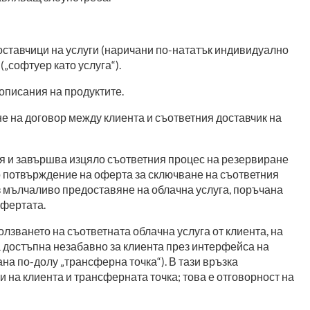
оставчици на услуги (наричани по-нататък индивидуално
(„софтуер като услуга“).
описания на продуктите.
не на договор между клиента и съответния доставчик на
ия и завършва изцяло съответния процес на резервиране
що потвърждение на оферта за сключване на съответния
ез мълчаливо предоставяне на облачна услуга, поръчана
офертата.
олзването на съответната облачна услуга от клиента, на
 достъпна незабавно за клиента през интерфейса на
на по-долу „трансферна точка“). В тази връзка
 на клиента и трансферната точка; това е отговорност на