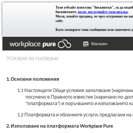
Този уебсайт използва "бисквитки", за да под
бисквитките,
моля, последвайте тази връзка
.
Моля, имайте предвид, че чрез изтриване на н
сайт.
Като затворите това съобщение или започнете да
Магазин
Условия за ползване
Основни положения
Настоящите Общи условия заползване (наричани 
посочено в Правното известие (наричано по-дол
"платформата") и поръчването и използването на
Платформата и облачните услуги, предлагани на 
Използване на платформата Workplace Pure