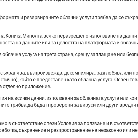
тформата и резервираните облачни услуги трябва да се съх
на Коника Минолта всяко неразрешено използване на данни 
ността на данните или за целостта на платформата и облачни
 облачна услуга на трета страна, срещу заплащане или безпл
съхранява, възпроизвежда, декомпилира, разглобява или по 
стично), който е предоставен като облачна услуга. Освен то
на отделно приложение.
ия на всички данни, използвани за облачната услуга или кои
ите трябва да бъдат проверени за вируси или други вредни к
амо в съответствие с тези Условия за ползване и в съответст
работка, съхранение и разпространение на незаконно или н