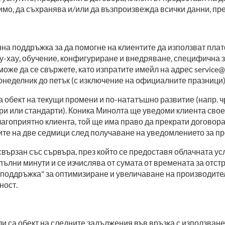
димо, да съхранява и/или да възпроизвежда всички данни, пр
а поддръжка за да помогне на клиентите да използват платф
у-хау, обучение, конфигуриране и внедряване, специфична 
оже да се свържете, като изпратите имейл на адрес service@
неделник до петък (с изключение на официалните празници)
а обект на текущи промени и по-нататъшно развитие (напр. ч
ри или стандарти). Коника Минолта ще уведоми клиента свое
лагоприятно клиента, той ще има право да прекрати договор
ите на две седмици след получаване на уведомлението за пр
ързан със сървъра, през който се предоставя облачната усл
 пълни минути и се изчислява от сумата от времената за отс
а поддръжка" за оптимизиране и увеличаване на производител
ност.
и са обект на следните задължения във връзка с използване