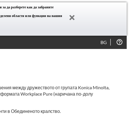
 за да разберете как да забраните
ределени области или функции на нашия
BG
ния между дружеството от групата Konica Minolta,
атформата Workplace Pure (наричана по-долу
енти в Обединеното кралство.