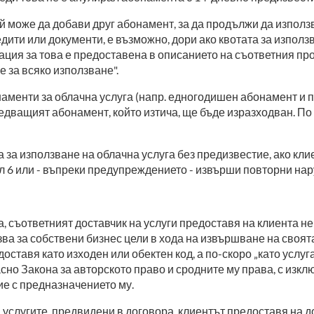
й може да добави друг абонамент, за да продължи да използв
дити или документи, е възможно, дори ако квотата за изпол
ация за това е предоставена в описанието на съответния про
 за всяко използване".
енти за облачна услуга (напр. едногодишен абонамент и па
следващият абонамент, който изтича, ще бъде изразходван. 
а за използване на облачна услуга без предизвестие, ако к
л 6 или - въпреки предупреждението - извърши повторни на
а, съответният доставчик на услуги предоставя на клиента 
лзва за собствени бизнес цели в хода на извършване на сво
оставя като изходен или обектен код, а по-скоро „като услуг
сно Закона за авторското право и сродните му права, с изк
ие с предназначението му.
услугите, предвидени в договора, клиентът предоставя на до