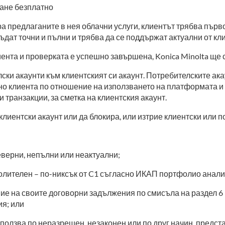
ване безплатно
а предлаганите в нея облачни услуги, клиентът трябва първо
ъдат точни и пълни и трябва да се поддържат актуални от кл
ента и проверката е успешно завършена, Konica Minolta ще с
ки акаунти към клиентският си акаунт. Потребителските акау
о клиента по отношение на използването на платформата и р
транзакции, за сметка на клиентския акаунт.
лиентски акаунт или да блокира, или изтрие клиентски или п
еверни, непълни или неактуални;
волителен – по-никсък от C1 съгласно ИКАП портфолио анали
е на своите договорни задължения по смисъла на раздел 6
я; или
зползва по неразрешен, незаконен или по друг начин, предс