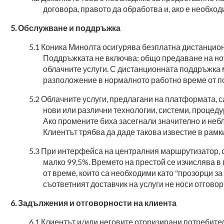
договора, правото да обработва и, ако е необхо
Обслужване и поддръжка
Коника Минолта осигурява безплатна дистанционн
Поддръжката не включва: общо предаване на но
облачните услуги. С дистанционната поддръжка м
разположение в нормалното работно време от по
Облачните услуги, предлагани на платформата, с
нови или различни технологии, системи, процеду
Ако промените биха засегнали значително и неб
Клиентът трябва да даде такова известие в рамк
При интерфейса на централния маршрутизатор, св
малко 99,5%. Времето на престой се изчислява в
от време, които са необходими като "прозорци з
съответният доставчик на услуги не носи отговор
Задължения и отговорности на клиента
Клиентът и/или неговите оторизирани потребител