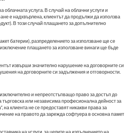
а облачната услуга. В случай на облачни услуги и
зване е надхвърлена, клиентът да продължи да използва
дукт). В този случай плащането за допълнително
кет батерии), разпределението за използване ще се
По изключение плащането за използване винаги ще бъде
лиентът извърши значително нарушение на договорните си
рушения на договорните си задължения и отговорности.
неизключително и непреотстъпващо право за достъп до
ята търговска или независима професионална дейност за
а“, на клиента не се предоставят никакви права за
лючение на правото да зарежда софтуера в основна памет
ставчика на услуги, за целите на изпълнението на