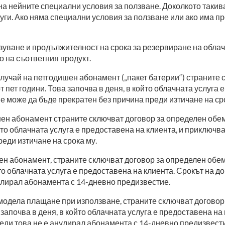
на нейните специални условия за ползване. Доколкото такив
ги. Ако няма специални условия за ползване или ако има про
уване и продължителност на срока за резервиране на облачн
о на съответния продукт.
лучай на петгодишен абонамент („пакет батерии“) страните 
от пет години. Това започва в деня, в който облачната услуг
е може да бъде прекратен без причина преди изтичане на сро
н абонамент страните сключват договор за определен обем ус
ойто облачната услуга е предоставена на клиента, и приключв
еди изтичане на срока му.
н абонамент, страните сключват договор за определен обем у
йто облачната услуга е предоставена на клиента. Срокът на 
нулирал абонамента с 14-дневно предизвестие.
модела плащане при използване, страните сключват договор з
а започва в деня, в който облачната услуга е предоставена н
реди това не е анулирал абонамента с 14-дневно предизвест