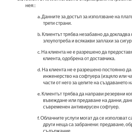
нея::
Данните за достъп за използване на пла
трети страни.
Клиентът трябва незабавно да докладва 
злоупотреба и всякакви заплахи за сигур
На клиента не е разрешено да предоставя
клиента, одобрена от доставчика.
На клиента не е разрешено постоянно да 
инженерство на софтуера (изцяло или ча
части от него за целите на създаването 
Клиентът трябва да направи резервни коп
въвеждане или предаване на данни, данн
съвременен антивирусен софтуер.
Облачните услуги могат да се използват с
други неща са забранени: предаване, об
съдържание.