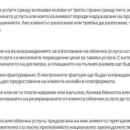
 услуги срещу всякакви искове от трета страна срещу него,
чната услуга или които възникват поради нарушаване на пра
рушението. Ако клиентът разпознае или трябва да разпознае,
.
е на възнаграждението за използване на облачна услуга са 
 услуги са месечните периодични цени за такива услуги. Съо
 началото на договора, а плащането на пълния размер ще бъ
нно фактуриране. Електронните фактури ще бъдат изпращани 
бъдат предоставени на клиента онлайн в платформата.
 или не го плати навреме или напълно, Коника Минолта или 
зползването на резервираните от клиента облачни услуги до
а или облачна услуга, предлагана на нея, клиентът претърпи
ължително съгласно приложимото национално законодателств