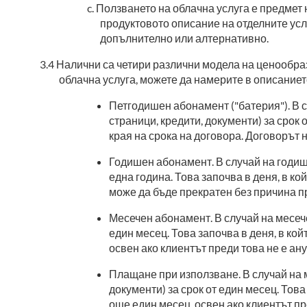
Ползването на облачна услуга е предмет 
продуктовото описание на отделните услу
допълнително или алтернативно.
Налични са четири различни модела на ценообраз
облачна услуга, можете да намерите в описаниет
Петгодишен абонамент ("батерия"). В с
страници, кредити, документи) за срок 
края на срока на договора. Договорът н
Годишен абонамент. В случай на годише
една година. Това започва в деня, в к
може да бъде прекратен без причина пр
Месечен абонамент. В случай на месече
един месец. Това започва в деня, в ко
освен ако клиентът преди това не е а
Плащане при използване. В случай на 
документи) за срок от един месец. Тов
още един месец, освен ако клиентът п