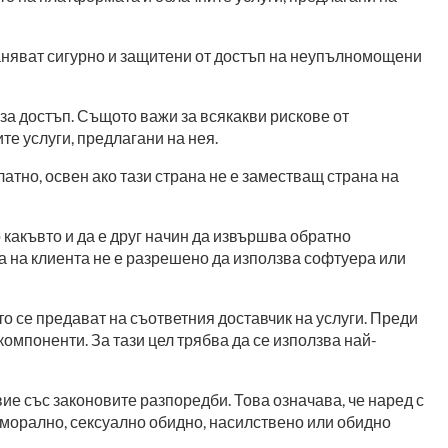
раняват сигурно и защитени от достъп на неупълномощени
за достъп. Същото важи за всякакви рискове от
те услуги, предлагани на нея.
атно, освен ако тази страна не е заместващ страна на
какъвто и да е друг начин да извършва обратно
ва на клиента не е разрешено да използва софтуера или
то се предават на съответния доставчик на услуги. Преди
омпоненти. За тази цел трябва да се използва най-
вие със законовите разпоредби. Това означава, че наред с
еморално, сексуално обидно, насилствено или обидно