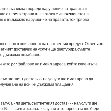
 които възникват поради нарушение на правата и
ва от трета страна във връзка с използването на
 че е възможно нарушение на правата, той трябва
посочени в описанието на съответния продукт. Освен ако
тветният доставчик на услуги ще фактурира сумите
де дължимо незабавно.
като pdf файлове на имейл адреса, който клиентът е
съответният доставчик на услуги ще имат право да
 получаване на всички дължими плащания.
 загуба или щета, съответният доставчик на услуги ще
о. Във всички останали случаи отговорността ще бъде