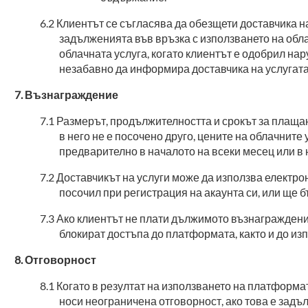
Клиентът се съгласява да обезщети доставчика на
задълженията във връзка с използването на обла
облачната услуга, когато клиентът е одобрил на
незабавно да информира доставчика на услугата
Възнаграждение
Размерът, продължителността и срокът за плащан
в него не е посочено друго, цените на облачните
предварително в началото на всеки месец или в
Доставчикът на услуги може да използва електро
посочил при регистрация на акаунта си, или ще 
Ако клиентът не плати дължимото възнаграждение
блокират достъпа до платформата, както и до и
Отговорност
Когато в резултат на използването на платформат
носи неограничена отговорност, ако това е зад