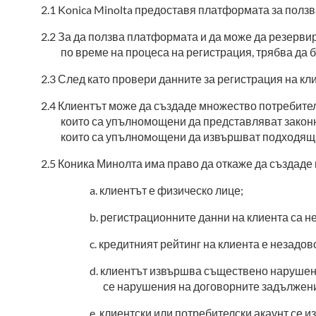
Konica Minolta предоставя платформата за полз
За да ползва платформата и да може да резервир
по време на процеса на регистрация, трябва да б
След като провери данните за регистрация на кли
Клиентът може да създаде множество потребителс
които са упълномощени да представляват законн
които са упълномoщени да извършват подходящи 
Коника Минолта има право да откаже да създаде к
клиентът е физическо лице;
регистрационните данни на клиента са н
кредитният рейтинг на клиента е незадо
клиентът извършва съществено нарушени
се нарушения на договорните задължени
клиентски или потребителски акаунт се и