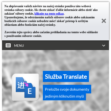
Na zlepšovanie vašich návštev na našej stránke používa táto webová
stránka súbory cookie. Ak chcete získať ďalšie informácie alebo zistiť ako
zakázať súbory cookie,
kliknite na tento odkaz
.
Upozorňujeme, že odstránením našich súborov cookie alebo zakázaním
budúcich súborov cookie nebudete môcť získať prístup k určitým
oblastiam alebo funkciám našej stránky.
Zavretím tejto správy alebo začatím prehliadania na tomto webe súhlasíte
s používaním súborov cookie.
MENU
Služba Translate
Preložte svoje dokumenty
jediným kliknutím myši